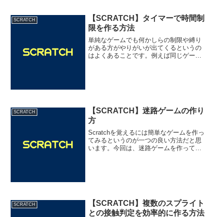
【SCRATCH】タイマーで時間制
SCRATCH
限を作る方法
単純なゲームでも何かしらの制限や縛り
がある方がやりがいが出てくるというの
はよくあることです。例えば同じゲーム
でも時間制限があるほうが焦りやドキド
キ感がでますよね。今回はScratchの中で
時間制限の機能を作る方法について試し
てみましたので紹...
【SCRATCH】迷路ゲームの作り
SCRATCH
方
Scratchを覚えるには簡単なゲームを作っ
てみるというのが一つの良い方法だと思
います。今回は、迷路ゲームを作って遊
んでみたいと思います。迷路ゲームの条
件今回は単純ですが、スタートとゴール
の間に壁でできた道があり、その道を通
ってゴールまでい...
【SCRATCH】複数のスプライト
SCRATCH
との接触判定を効率的に作る方法