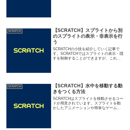
トを移動させることはすぐにできます
が、なるべく自然な歩き方にこだわりた
いような場合には工夫が要ります。今回
はスプライトを歩かせ...
【SCRATCH】スプライトから別
SCRATCH
のスプライトの表示・非表示を行
う
SCRATCHの小技を紹介していく記事で
す。SCRATCHではスプライトの表示・隠
すを制御することができますが、これら
を使いこなすことで様々なアニメーショ
ンを作成することができます。今回はあ
るスプライトから別のスプライトの表
示・隠すをコント...
【SCRATCH】水中を移動する動
SCRATCH
きをつくる方法
SCRATCHはスプライトを移動させるコー
ドが用意されています。スプライトを動
かしたアニメーションや簡単なゲームを
作ろうと思った場合に、例えば水の中を
移動する動きをスプライトにさせたいこ
とがあると思います。地上の動きと水中
の動きに違いを持た...